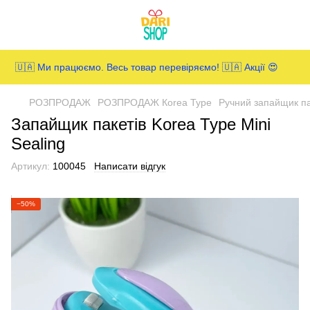
🇺🇦 Ми працюємо. Весь товар перевіряємо! 🇺🇦 Акції 😍
РОЗПРОДАЖ
РОЗПРОДАЖ Кorea Type
Ручний запайщик пак
Запайщик пакетів Korea Type Mini
Sealing
Артикул:
100045
Написати відгук
−50%