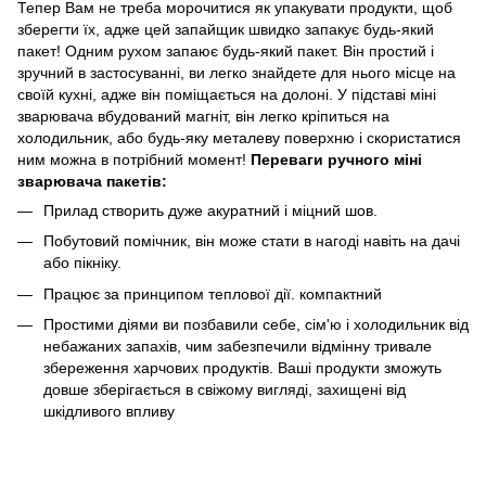
Тепер Вам не треба морочитися як упакувати продукти, щоб
зберегти їх, адже цей запайщик швидко запакує будь-який
пакет! Одним рухом запаює будь-який пакет. Він простий і
зручний в застосуванні, ви легко знайдете для нього місце на
своїй кухні, адже він поміщається на долоні. У підставі міні
зварювача вбудований магніт, він легко кріпиться на
холодильник, або будь-яку металеву поверхню і скористатися
ним можна в потрібний момент!
Переваги ручного міні
зварювача пакетів:
Прилад створить дуже акуратний і міцний шов.
Побутовий помічник, він може стати в нагоді навіть на дачі
або пікніку.
Працює за принципом теплової дії. компактний
Простими діями ви позбавили себе, сім'ю і холодильник від
небажаних запахів, чим забезпечили відмінну тривале
збереження харчових продуктів. Ваші продукти зможуть
довше зберігається в свіжому вигляді, захищені від
шкідливого впливу