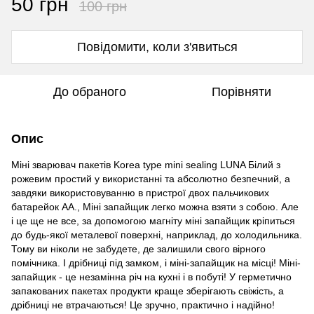
50 грн
100 грн
Повідомити, коли з'явиться
До обраного
Порівняти
Опис
Міні зварювач пакетів Korea type mini sealing LUNA Білий з
рожевим простий у використанні та абсолютно безпечний, а
завдяки використовуванню в пристрої двох пальчикових
батарейок АА., Міні запайщик легко можна взяти з собою. Але
і це ще не все, за допомогою магніту міні запайщик кріпиться
до будь-якої металевої поверхні, наприклад, до холодильника.
Тому ви ніколи не забудете, де залишили свого вірного
помічника. І дрібниці під замком, і міні-запайщик на місці! Міні-
запайщик - це незамінна річ на кухні і в побуті! У герметично
запакованих пакетах продукти краще зберігають свіжість, а
дрібниці не втрачаються! Це зручно, практично і надійно!