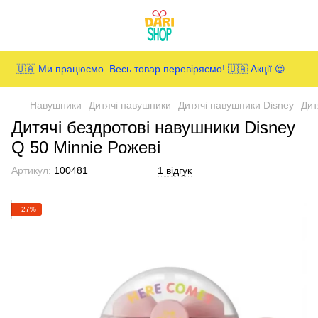
🇺🇦 Ми працюємо. Весь товар перевіряємо! 🇺🇦 Акції 😍
Навушники
Дитячі навушники
Дитячі навушники Disney
Дит
Дитячі бездротові навушники Disney
Q 50 Minnie Рожеві
Артикул:
100481
1 відгук
−27%