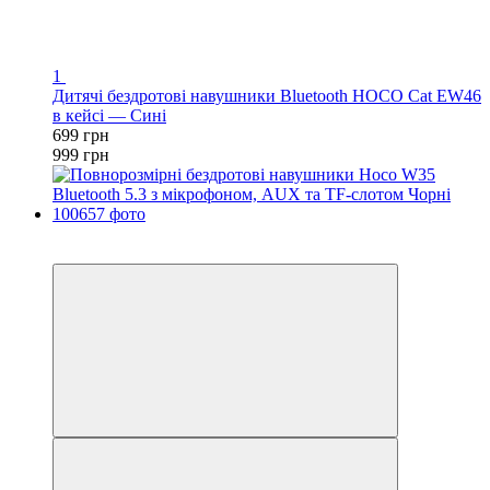
1
Дитячі бездротові навушники Bluetooth HOCO Cat EW46
в кейсі — Сині
699 грн
999 грн
−26%
3