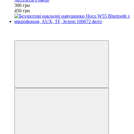
300 грн
450 грн
−28%
2
3