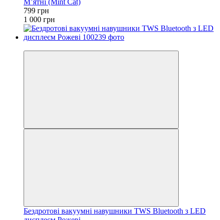
М’ятні (Mint Cat)
799 грн
1 000 грн
−33%
Бездротові вакуумні навушники TWS Bluetooth з LED
дисплеєм Рожеві