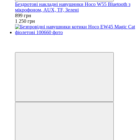
Бездротові накладні навушники Hoco W55 Bluetooth з
мікрофоном, AUX, TF, Зелені
899 грн
1 250 грн
Хіт
−21%
Відео