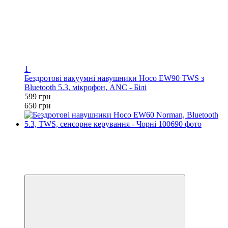
1
Бездротові вакуумні навушники Hoco EW90 TWS з
Bluetooth 5.3, мікрофон, ANC - Білі
599 грн
650 грн
Новинка
−28%
Відео
2
3