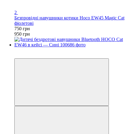
2
Безпровідні навушники котики Hoco EW45 Magic Cat
фіолетові
750 грн
950 грн
−30%
Відео