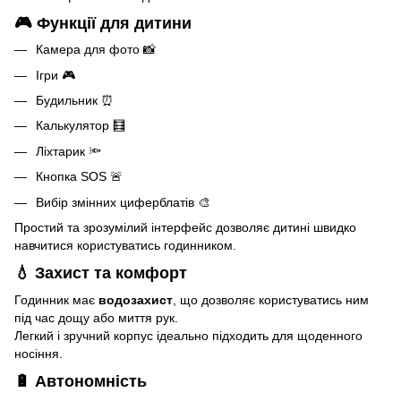
🎮
Функції для дитини
Камера для фото 📸
Ігри 🎮
Будильник ⏰
Калькулятор 🧮
Ліхтарик 🔦
Кнопка SOS 🚨
Вибір змінних циферблатів 🎨
Простий та зрозумілий інтерфейс дозволяє дитині швидко
навчитися користуватись годинником.
💧
Захист та комфорт
Годинник має
водозахист
, що дозволяє користуватись ним
під час дощу або миття рук.
Легкий і зручний корпус ідеально підходить для щоденного
носіння.
🔋
Автономність