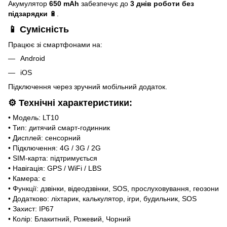
Акумулятор
650 mAh
забезпечує до
3 днів роботи без
підзарядки
🔋.
📱
Сумісність
Працює зі смартфонами на:
Android
iOS
Підключення через зручний мобільний додаток.
⚙️
Технічні характеристики:
• Модель: LT10
• Тип: дитячий смарт-годинник
• Дисплей: сенсорний
• Підключення: 4G / 3G / 2G
• SIM-карта: підтримується
• Навігація: GPS / WiFi / LBS
• Камера: є
• Функції: дзвінки, відеодзвінки, SOS, прослуховування, геозони
• Додатково: ліхтарик, калькулятор, ігри, будильник, SOS
• Захист: IP67
• Колір: Блакитний, Рожевий, Чорний