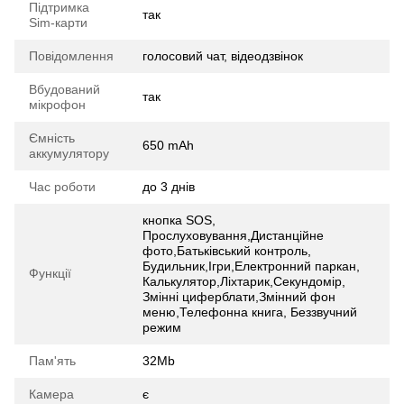
Підтримка
так
Sim-карти
Повідомлення
голосовий чат, відеодзвінок
Вбудований
так
мікрофон
Ємність
650 mAh
аккумулятору
Час роботи
до 3 днів
кнопка SOS,
Прослуховування,Дистанційне
фото,Батьківський контроль,
Будильник,Ігри,Електронний паркан,
Функції
Калькулятор,Ліхтарик,Секундомір,
Змінні циферблати,Змінний фон
меню,Телефонна книга, Беззвучний
режим
Пам'ять
32Mb
Камера
є