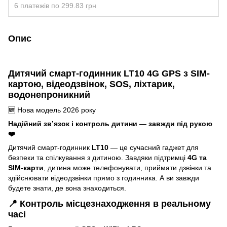
6 платежів по 299.83 грн
Опис
Дитячий смарт-годинник LT10 4G GPS з SIM-
картою, відеодзвінок, SOS, ліхтарик,
водонепроникний
🆕 Нова модель 2026 року
Надійний зв’язок і контроль дитини — завжди під рукою
❤️
Дитячий смарт-годинник
LT10
— це сучасний гаджет для
безпеки та спілкування з дитиною. Завдяки підтримці
4G та
SIM-карти
, дитина може телефонувати, приймати дзвінки та
здійснювати відеодзвінки прямо з годинника. А ви завжди
будете знати, де вона знаходиться.
📍
Контроль місцезнаходження в реальному
часі