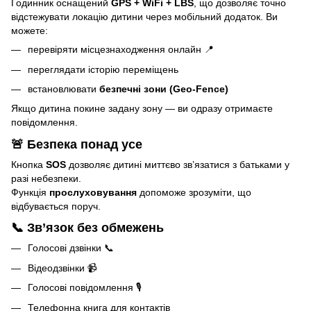
Годинник оснащений
GPS + WiFi + LBS
, що дозволяє точно
відстежувати локацію дитини через мобільний додаток. Ви
можете:
перевіряти місцезнаходження онлайн 📍
переглядати історію переміщень
встановлювати
безпечні зони (Geo-Fence)
Якщо дитина покине задану зону — ви одразу отримаєте
повідомлення.
🚨
Безпека понад усе
Кнопка
SOS
дозволяє дитині миттєво зв’язатися з батьками у
разі небезпеки.
Функція
прослуховування
допоможе зрозуміти, що
відбувається поруч.
📞
Зв’язок без обмежень
Голосові дзвінки 📞
Відеодзвінки 📹
Голосові повідомлення 🎙
Телефонна книга для контактів