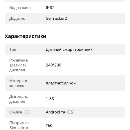
Водозахист
IP67
Додаток
SeTracker2
Характеристики
Тип
Дитячий смарт годинник
Роздільна
здатність
240*280
дисплея
Матеріал
пластик/силікон
корпуса
Діагональ
1.83
дисплея
Сумісні ОС
Android та iOS
Підтримка
так
Sim-карти