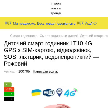
🇺🇦 Ми працюємо. Весь товар перевіряємо! 🇺🇦 Акції 😍
Смарт годинники
Смарт годинники дитячі
Дитячий смарт-го
Дитячий смарт-годинник LT10 4G
GPS з SIM-картою, відеодзвінок,
SOS, ліхтарик, водонепроникний —
Рожевий
Артикул:
100705
Написати відгук
ХІТ
−22%
6
6