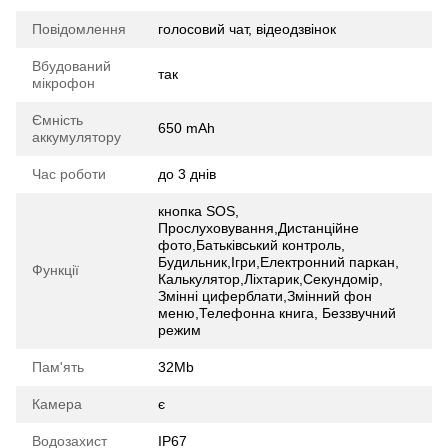
Повідомлення
голосовий чат, відеодзвінок
Вбудований
так
мікрофон
Ємність
650 mAh
аккумулятору
Час роботи
до 3 днів
кнопка SOS,
Прослуховування,Дистанційне
фото,Батьківський контроль,
Будильник,Ігри,Електронний паркан,
Функції
Калькулятор,Ліхтарик,Секундомір,
Змінні циферблати,Змінний фон
меню,Телефонна книга, Беззвучний
режим
Пам'ять
32Mb
Камера
є
Водозахист
IP67