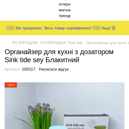
🇺🇦 Ми працюємо. Весь товар перевіряємо! 🇺🇦 Акції 😍
РОЗПРОДАЖ
РОЗПРОДАЖ Sink tide
Органайзер для кухні 
Органайзер для кухні з дозатором
Sink tide sey Блакитний
Артикул:
100117
Написати відгук
−60%