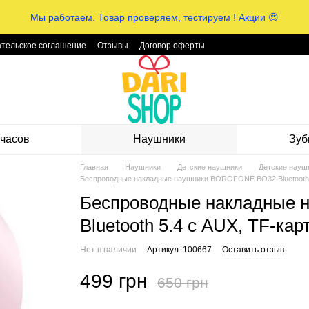
Мы работаем. Товар проверяем, тестируем ! Акции 😍
тельское соглашение
Отзывы
Договор оферты
часов
Наушники
Зуб
Главная
Наушники
Детские наушники
Детские нау
Беспроводные накладные наушники BOROFONE BO32 Bluetooth 
Беспроводные накладные
Bluetooth 5.4 с AUX, TF-к
Нет в наличии
Артикул: 100667
Оставить отзыв
499 грн
650 грн