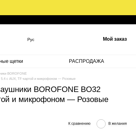
Мой заказ
Рус
ные щетки
РАСПРОДАЖА
шники BOROFONE
5.4 с AUX, TF-картой и микрофоном — Розовые
 наушники BOROFONE BO32
артой и микрофоном — Розовые
К сравнению
В желания