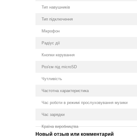
Тип навушників
Тип підключення
Мікрофон
Радіус дії
Кнопки керування
Роз'єм під microSD
Чутливість
Частотна характеристика
Час роботи в режимі прослуховування музики
Час зарядки
Країна виробництва
Новый отзыв или комментарий