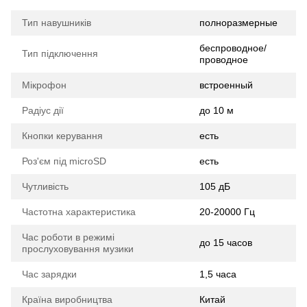
Тип навушників
полноразмерные
беспроводное/
Тип підключення
проводное
Мікрофон
встроенный
Радіус дії
до 10 м
Кнопки керування
есть
Роз'єм під microSD
есть
Чутливість
105 дБ
Частотна характеристика
20-20000 Гц
Час роботи в режимі
до 15 часов
прослуховування музики
Час зарядки
1,5 часа
Країна виробництва
Китай