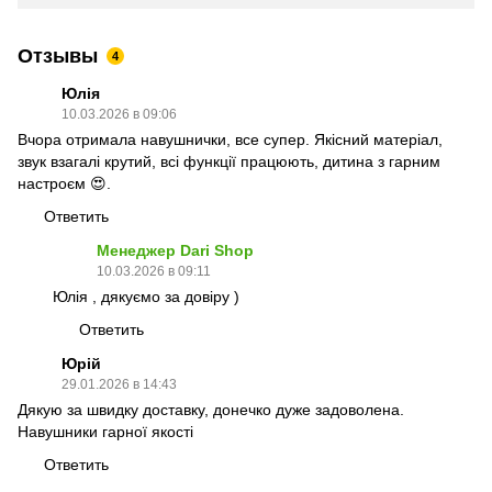
Отзывы
4
Юлія
10.03.2026 в 09:06
Вчора отримала навушнички, все супер. Якісний матеріал,
звук взагалі крутий, всі функції працюють, дитина з гарним
настроєм 😍.
Ответить
Менеджер Dari Shop
10.03.2026 в 09:11
Юлія , дякуємо за довіру )
Ответить
Юрій
29.01.2026 в 14:43
Дякую за швидку доставку, донечко дуже задоволена.
Навушники гарної якості
Ответить