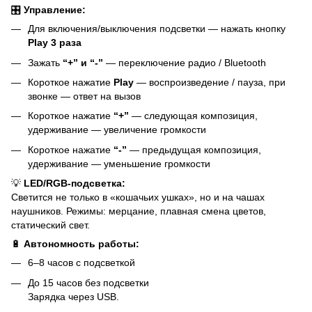
🎛
Управление:
Для включения/выключения подсветки — нажать кнопку
Play 3 раза
Зажать
“+” и “-”
— переключение радио / Bluetooth
Короткое нажатие
Play
— воспроизведение / пауза, при
звонке — ответ на вызов
Короткое нажатие
“+”
— следующая композиция,
удерживание — увеличение громкости
Короткое нажатие
“-”
— предыдущая композиция,
удерживание — уменьшение громкости
💡
LED/RGB-подсветка:
Светится не только в «кошачьих ушках», но и на чашах
наушников. Режимы: мерцание, плавная смена цветов,
статический свет.
🔋
Автономность работы:
6–8 часов с подсветкой
До 15 часов без подсветки
Зарядка через USB.