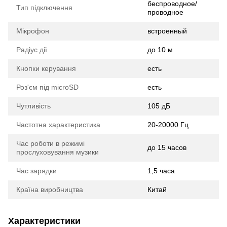
беспроводное/
Тип підключення
проводное
Мікрофон
встроенный
Радіус дії
до 10 м
Кнопки керування
есть
Роз'єм під microSD
есть
Чутливість
105 дБ
Частотна характеристика
20-20000 Гц
Час роботи в режимі
до 15 часов
прослуховування музики
Час зарядки
1,5 часа
Країна виробництва
Китай
Характеристики