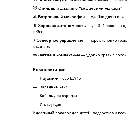
🐱
Стильный дизайн с “кошачьими ушками”
— 
🎤
Встроенный микрофон
— удобно для звонков
🔋
Хорошая автономность
— до 3–4 часов на од
кейса.
⚡
Сенсорное управление
— переключение треко
касанием.
👜
Лёгкие и компактные
— удобно брать с собой 
Комплектация:
Наушники Hoco EW45
Зарядный кейс
Кабель для зарядки
Инструкция
Идеальный подарок для детей, подростков и всех