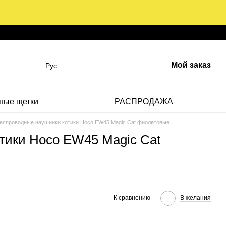
Мой заказ
Рус
ные щетки
РАСПРОДАЖА
еспроводные наушники котики Hoco EW45 Magic Cat фиолетовые
тики Hoco EW45 Magic Cat
К сравнению
В желания