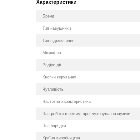
Характеристики
Бренд
Тип навушників
Тип підключення
Мікрофон
Радіус дії
Кнопки керування
Чутливість
Частотна характеристика
Час роботи в режимі прослуховування музики
Час зарядки
Країна виробництва