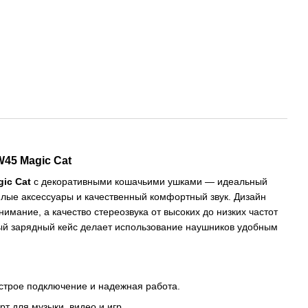
45 Magic Cat
ic Cat
с декоративными кошачьими ушками — идеальный
милые аксессуары и качественный комфортный звук. Дизайн
имание, а качество стереозвука от высоких до низких частот
ый зарядный кейс делает использование наушников удобным
трое подключение и надежная работа.
 для музыки, видео и игр.