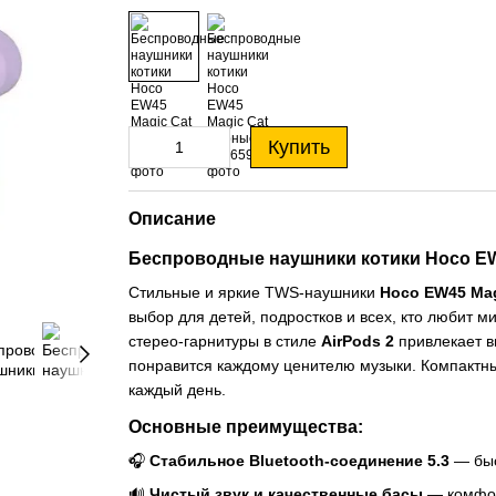
Купить
Описание
Беспроводные наушники котики Hoco EW
Стильные и яркие TWS-наушники
Hoco EW45 Mag
выбор для детей, подростков и всех, кто любит 
стерео-гарнитуры в стиле
AirPods 2
привлекает вн
понравится каждому ценителю музыки. Компактн
каждый день.
Основные преимущества:
🎧
Стабильное Bluetooth-соединение 5.3
— быс
🔊
Чистый звук и качественные басы
— комфорт