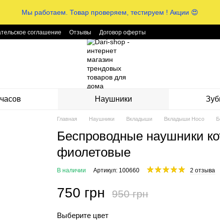
Мы работаем. Товар проверяем, тестируем ! Акции 😍
тельское соглашение
Отзывы
Договор оферты
часов
Наушники
Зуб
Главная
Наушники
Вкладыши
Вкладыши Hoco
Б
Беспроводные наушники ко
фиолетовые
В наличии
Артикул: 100660
2 отзыва
750 грн
950 грн
Выберите цвет