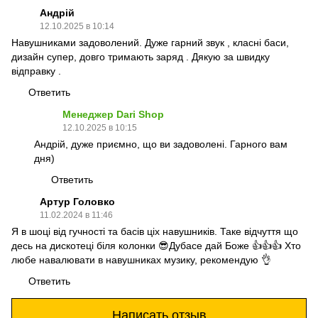
Андрій
12.10.2025 в 10:14
Навушниками задоволений. Дуже гарний звук , класні баси,
дизайн супер, довго тримають заряд . Дякую за швидку
відправку .
Ответить
Менеджер Dari Shop
12.10.2025 в 10:15
Андрій, дуже приємно, що ви задоволені. Гарного вам
дня)
Ответить
Артур Головко
11.02.2024 в 11:46
Я в шоці від гучності та басів ціх навушників. Таке відчуття що
десь на дискотеці біля колонки 😎Дубасе дай Боже 👍👍👍 Хто
любе навалювати в навушниках музику, рекомендую 👌
Ответить
Написать отзыв