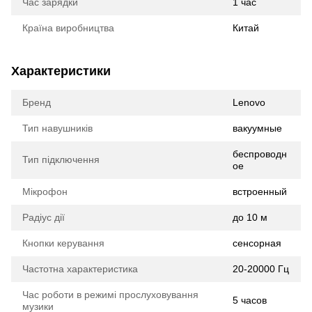
Час зарядки
1 час
Країна виробництва
Китай
Характеристики
Бренд
Lenovo
Тип навушників
вакуумные
беспроводн
Тип підключення
ое
Мікрофон
встроенный
Радіус дії
до 10 м
Кнопки керування
сенсорная
Частотна характеристика
20-20000 Гц
Час роботи в режимі прослуховування
5 часов
музики