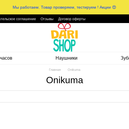
Мы работаем. Товар проверяем, тестируем ! Акции 😍
тельское соглашение
Отзывы
Договор оферты
часов
Наушники
Зуб
Главная
Onikuma
Onikuma