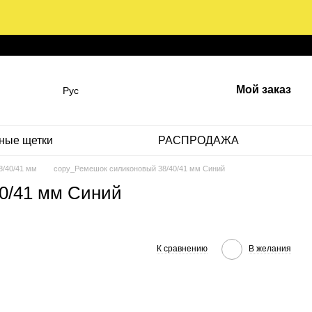
Мой заказ
Рус
ные щетки
РАСПРОДАЖА
8/40/41 мм
copy_Ремешок силиконовый 38/40/41 мм Синий
0/41 мм Синий
К сравнению
В желания