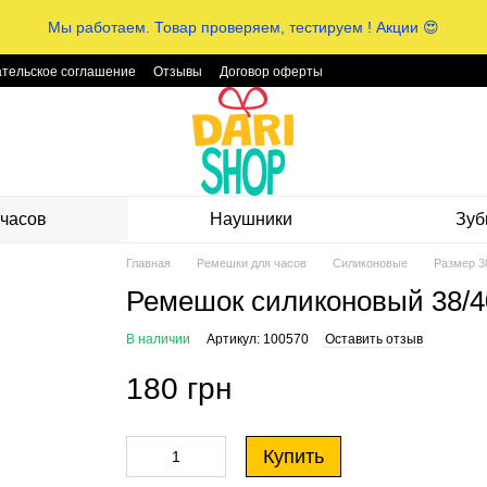
Мы работаем. Товар проверяем, тестируем ! Акции 😍
тельское соглашение
Отзывы
Договор оферты
часов
Наушники
Зуб
Главная
Ремешки для часов
Силиконовые
Размер 3
Ремешок силиконовый 38/4
В наличии
Артикул: 100570
Оставить отзыв
180 грн
Купить