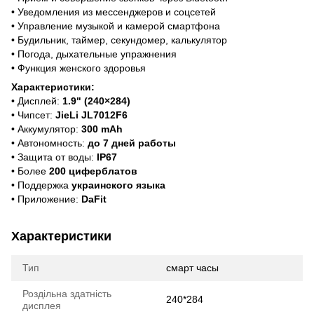
• Уведомления из мессенджеров и соцсетей
• Управление музыкой и камерой смартфона
• Будильник, таймер, секундомер, калькулятор
• Погода, дыхательные упражнения
• Функция женского здоровья
Характеристики:
• Дисплей:
1.9" (240×284)
• Чипсет:
JieLi JL7012F6
• Аккумулятор:
300 mAh
• Автономность:
до 7 дней работы
• Защита от воды:
IP67
• Более
200 циферблатов
• Поддержка
украинского языка
• Приложение:
DaFit
Характеристики
Тип
смарт часы
Роздільна здатність
240*284
дисплея