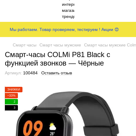
Мы работаем. Товар проверяем, тестируем ! Акции 😍
Смарт часы
Смарт часы мужские
Смарт часы мужские Colm
Смарт-часы COLMi P81 Black с
функцией звонков — Чёрные
Артикул:
100484
Оставить отзыв
ЗНИЖКИ
−33%
2
3