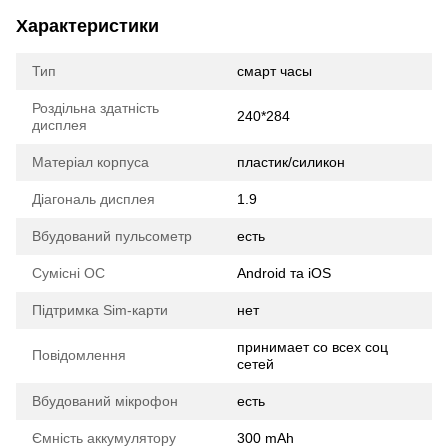
Характеристики
Тип
смарт часы
Роздільна здатність
240*284
дисплея
Матеріал корпуса
пластик/силикон
Діагональ дисплея
1.9
Вбудований пульсометр
есть
Сумісні ОС
Android та iOS
Підтримка Sim-карти
нет
принимает со всех соц
Повідомлення
сетей
Вбудований мікрофон
есть
Ємність аккумулятору
300 mAh