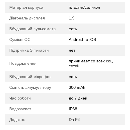
Матеріал корпуса
пластик/силикон
Діагональ дисплея
1.9
Вбудований пульсометр
есть
Сумісні ОС
Android та iOS
Підтримка Sim-карти
нет
принимает со всех соц
Повідомлення
сетей
Вбудований мікрофон
есть
Ємність аккумулятору
300 mAh
Час роботи
до 7 дней
Водозахист
IP68
Додаток
Da Fit