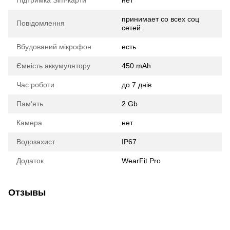
принимает со всех соц
Повідомлення
сетей
Вбудований мікрофон
есть
Ємність аккумулятору
450 mAh
Час роботи
до 7 днів
Пам'ять
2 Gb
Камера
нет
Водозахист
IP67
Додаток
WearFit Pro
Отзывы