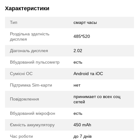
Характеристики
Тип
смарт часы
Роздільна здатність
485*520
дисплея
Діагональ дисплея
2.02
Вбудований пульсометр
есть
Сумісні ОС
Android та iOC
Підтримка Sim-карти
нет
принимает со всех соц
Повідомлення
сетей
Вбудований мікрофон
есть
Ємність аккумулятору
450 mAh
Час роботи
до 7 днів