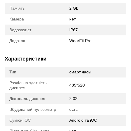
Пам'ять
2 Gb
Камера
нет
Водозахист
IP67
Додаток
WearFit Pro
Характеристики
Тип
смарт часы
Роздільна здатність
485*520
дисплея
Діагональ дисплея
2.02
Вбудований пульсометр
есть
Сумісні ОС
Android та iOC
Підтримка Sim-карти
нет