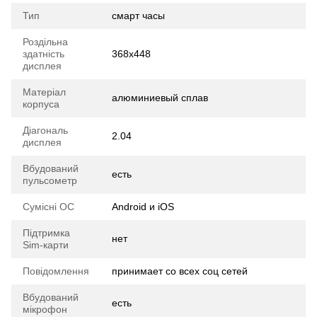
Тип
смарт часы
Роздільна
здатність
368х448
дисплея
Матеріал
алюминиевый сплав
корпуса
Діагональ
2.04
дисплея
Вбудований
есть
пульсометр
Сумісні ОС
Android и iOS
Підтримка
нет
Sim-карти
Повідомлення
принимает со всех соц сетей
Вбудований
есть
мікрофон