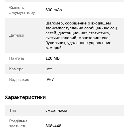
Ємність
300 mAh
аккумулятору
Шагомер, сообщение о входящем
звонке/поступлении сообщения/с соц.
сетей, дистанционная статистика,
Датчики
счетчик калорий, мониторинг сна,
будильник, удаленное управление
камерой
Пам'ять
128 МБ
Камера
нет
Водозахист
IP67
Характеристики
Тип
смарт часы
Роздільна
здатність
368х448