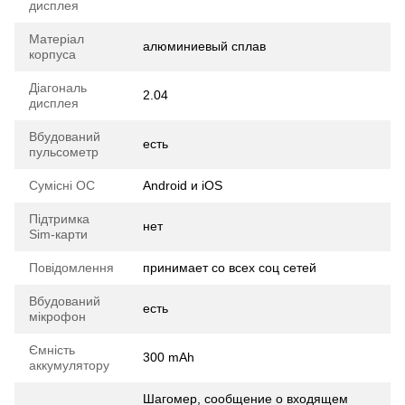
дисплея
Матеріал
алюминиевый сплав
корпуса
Діагональ
2.04
дисплея
Вбудований
есть
пульсометр
Сумісні ОС
Android и iOS
Підтримка
нет
Sim-карти
Повідомлення
принимает со всех соц сетей
Вбудований
есть
мікрофон
Ємність
300 mAh
аккумулятору
Шагомер, сообщение о входящем