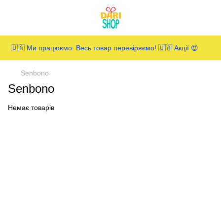
🇺🇦 Ми працюємо. Весь товар перевіряємо! 🇺🇦 Акції 😍
Senbono
Senbono
Немає товарів