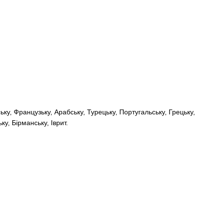
нську, Французьку, Арабську, Турецьку, Португальську, Грецьку,
у, Бірманську, Іврит.