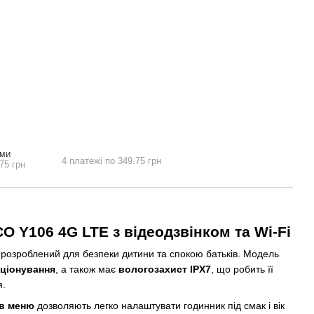
АМИ
4 платежі по 349.75 грн
75 грн
 Y106 4G LTE з відеодзвінком та Wi-Fi
розроблений для безпеки дитини та спокою батьків. Модель
иціонування
, а також має
вологозахист IPX7
, що робить її
я.
ів меню
дозволяють легко налаштувати годинник під смак і вік