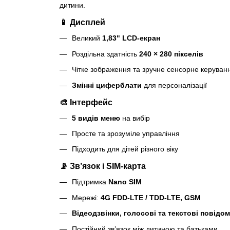
дитини.
📱 Дисплей
Великий
1,83" LCD-екран
Роздільна здатність
240 × 280 пікселів
Чітке зображення та зручне сенсорне керуван
Змінні циферблати
для персоналізації
🎨 Інтерфейс
5 видів меню
на вибір
Просте та зрозуміле управління
Підходить для дітей різного віку
📡 Зв’язок і SIM-карта
Підтримка
Nano SIM
Мережі:
4G FDD-LTE / TDD-LTE, GSM
Відеодзвінки, голосові та текстові повідо
Постійний зв’язок між дитиною та батьками