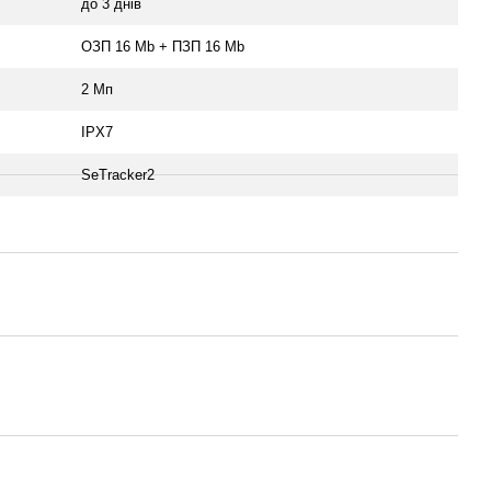
до 3 днів
ОЗП 16 Мb + ПЗП 16 Mb
2 Мп
IPX7
SeTracker2