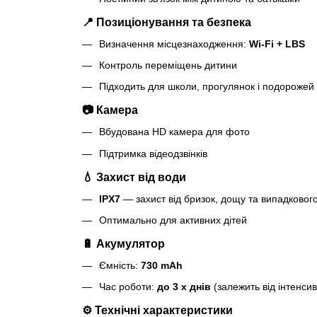
📍 Позиціонування та безпека
Визначення місцезнаходження:
Wi-Fi + LBS
Контроль переміщень дитини
Підходить для школи, прогулянок і подорожей
📷 Камера
Вбудована HD камера для фото
Підтримка відеодзвінків
💧 Захист від води
IPX7
— захист від бризок, дощу та випадковог
Оптимально для активних дітей
🔋 Акумулятор
Ємність:
730 mAh
Час роботи:
до 3 х днів
(залежить від інтенси
⚙️ Технічні характеристики