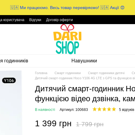
🇺🇦 Ми працюємо. Весь товар перевіряємо! 🇺🇦 Акції 😍
да користувача
Відгуки
Договір оферти
ля годинників
Навушники
Головна
Смарт годинники
Смарт годинники дитячі
См
Дитячий смарт-годинник Hoco Y106 4G LTE з GPS та функцією від
Дитячий смарт-годинник Ho
функцією відео дзвінка, ка
В наявності
Артикул: 100683
5 відгуків
1 399 грн
1 799 грн