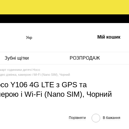
Мій кошик
Укр
Зубні щітки
РОЗПРОДАЖ
арт годинники дитячі Hoco
ео дзвінка, камерою і Wi-Fi (Nano SIM), Чорний
co Y106 4G LTE з GPS та
мерою і Wi-Fi (Nano SIM), Чорний
Порівняти
В бажання