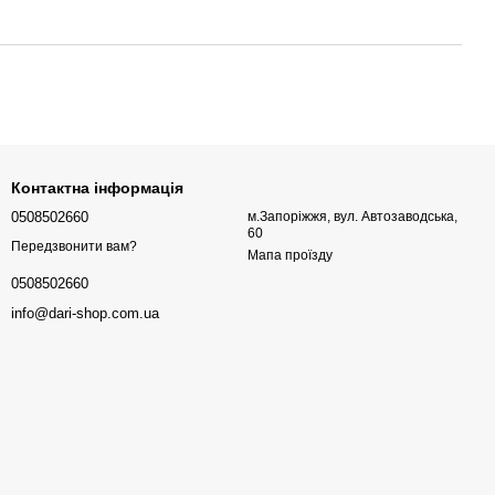
Контактна інформація
0508502660
м.Запоріжжя, вул. Автозаводська,
60
Передзвонити вам?
Мапа проїзду
0508502660
info@dari-shop.com.ua