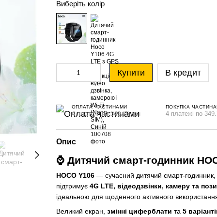
Виберіть колір
Купити
В кредит
ОПЛАТА ЧАСТИНАМИ
ПОКУПКА ЧАСТИН
4 платежі по 349.75 грн
4 платежі по 349.
Опис
⌚ Дитячий смарт-годинник HOCO
HOCO Y106
— сучасний дитячий смарт-годинник, 
підтримує
4G LTE, відеодзвінки, камеру та поз
ідеальною для щоденного активного використанн
Великий екран,
змінні циферблати
та
5 варіант