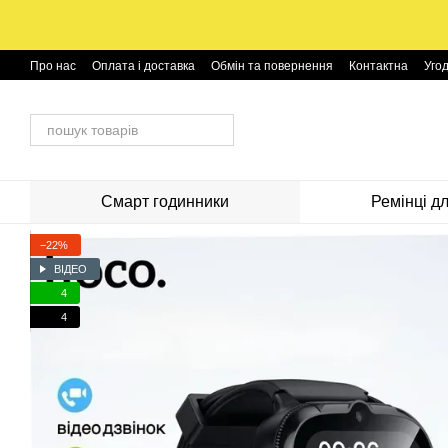
Перейти до основного контенту
Про нас
Оплата і доставка
Обмін та повернення
Контактна
Уго
Смарт годинники
Ремінці д
−22%
ВІДЕО
4
4