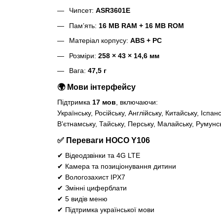
Чипсет:
ASR3601E
Памʼять:
16 MB RAM + 16 MB ROM
Матеріал корпусу:
ABS + PC
Розміри:
258 × 43 × 14,6 мм
Вага:
47,5 г
🌍 Мови інтерфейсу
Підтримка
17 мов
, включаючи:
Українську, Російську, Англійську, Китайську, Іспа
Вʼєтнамську, Тайську, Перську, Малайську, Румунськ
✅ Переваги HOCO Y106
✔ Відеодзвінки та 4G LTE
✔ Камера та позиціонування дитини
✔ Вологозахист IPX7
✔ Змінні циферблати
✔ 5 видів меню
✔ Підтримка української мови