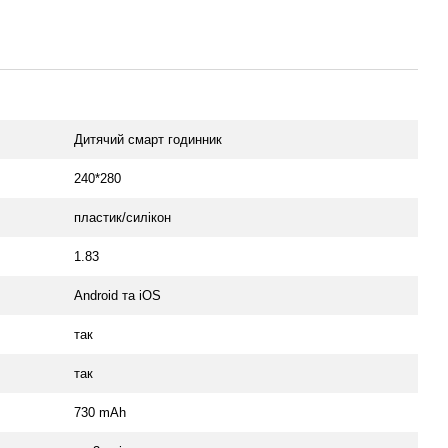
Дитячий смарт годинник
240*280
пластик/силікон
1.83
Android та iOS
так
так
730 mAh