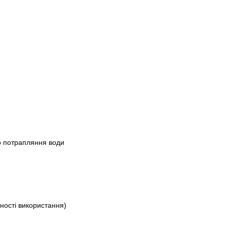
о потрапляння води
вності використання)