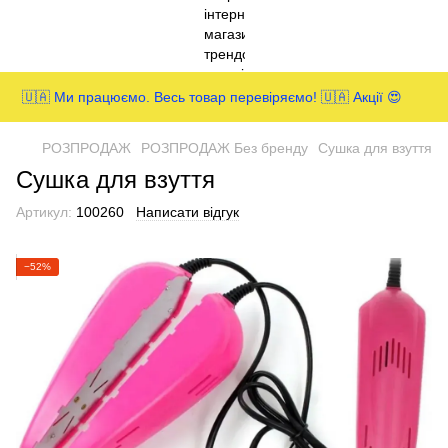
🇺🇦 Ми працюємо. Весь товар перевіряємо! 🇺🇦 Акції 😍
РОЗПРОДАЖ
РОЗПРОДАЖ Без бренду
Сушка для взуття
Сушка для взуття
Артикул:
100260
Написати відгук
−52%