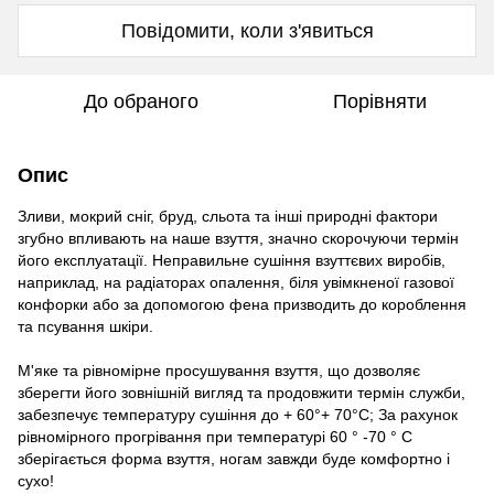
Повідомити, коли з'явиться
До обраного
Порівняти
Опис
Зливи, мокрий сніг, бруд, сльота та інші природні фактори
згубно впливають на наше взуття, значно скорочуючи термін
його експлуатації. Неправильне сушіння взуттєвих виробів,
наприклад, на радіаторах опалення, біля увімкненої газової
конфорки або за допомогою фена призводить до короблення
та псування шкіри.
М'яке та рівномірне просушування взуття, що дозволяє
зберегти його зовнішній вигляд та продовжити термін служби,
забезпечує температуру сушіння до + 60°+ 70°С; За рахунок
рівномірного прогрівання при температурі 60 ° -70 ° С
зберігається форма взуття, ногам завжди буде комфортно і
сухо!