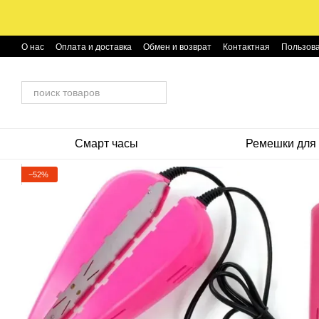
Перейти к основному контенту
О нас
Оплата и доставка
Обмен и возврат
Контактная
Пользова
Смарт часы
Ремешки для 
−52%