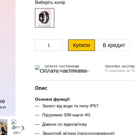
Виберіть колір
Купити
В кредит
ОПЛАТА ЧАСТИНАМИ
ПОКУПКА ЧАСТИ
6 платежів по 325.00 грн
6 платежів по 32
Опис
Основні функції:
Захист від води та пилу IP67
Підтримка SIM-карти 4G
Дзвінок по відеозв'язку
Зворотній зв'язок (прослуховування)