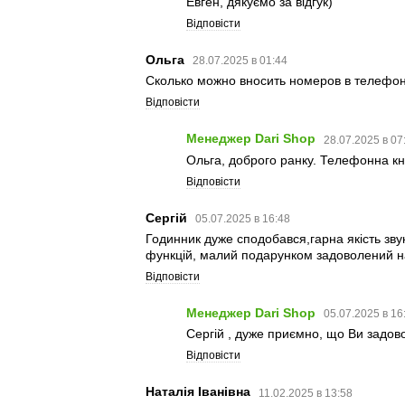
Евген, дякуємо за відгук)
Відповісти
Ольга
28.07.2025 в 01:44
Сколько можно вносить номеров в телефон
Відповісти
Менеджер Dari Shop
28.07.2025 в 07
Ольга, доброго ранку. Телефонна кни
Відповісти
Сергій
05.07.2025 в 16:48
Годинник дуже сподобався,гарна якість звук
функцій, малий подарунком задоволений н
Відповісти
Менеджер Dari Shop
05.07.2025 в 16
Сергій , дуже приємно, що Ви задово
Відповісти
Наталія Іванівна
11.02.2025 в 13:58