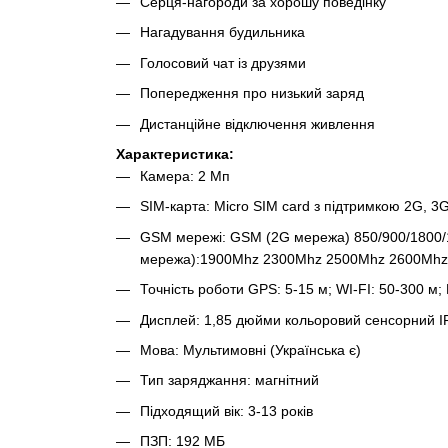
Серця-нагороди за хорошу поведінку
Нагадування будильника
Голосовий чат із друзями
Попередження про низький заряд
Дистанційне відключення живлення
Характеристика:
Камера: 2 Мп
SIM-карта: Micro SIM card з підтримкою 2G, 3G
GSM мережі: GSM (2G мережа) 850/900/1800/
мережа):1900Mhz 2300Mhz 2500Mhz 2600Mhz
Точність роботи GPS: 5-15 м; WI-FI: 50-300 м; 
Дисплей: 1,85 дюйми кольоровий сенсорний IP
Мова: Мультимовні (Українська є)
Тип заряджання: магнітний
Підходящий вік: 3-13 років
ПЗП: 192 МБ