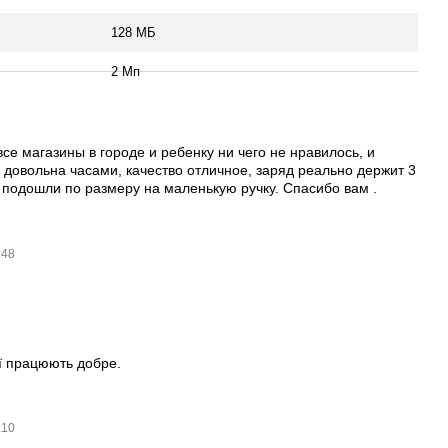
128 МБ
2 Мп
се магазины в городе и ребенку ни чего не нравилось, и
 довольна часами, качество отличное, заряд реально держит 3
, подошли по размеру на маленькую ручку. Спасибо вам .
:48
ії працюють добре.
:10