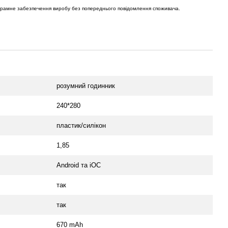
ограмне забезпечення виробу без попереднього повідомлення споживача.
розумний годинник
240*280
пластик/силікон
1,85
Android та iOC
так
так
670 mAh