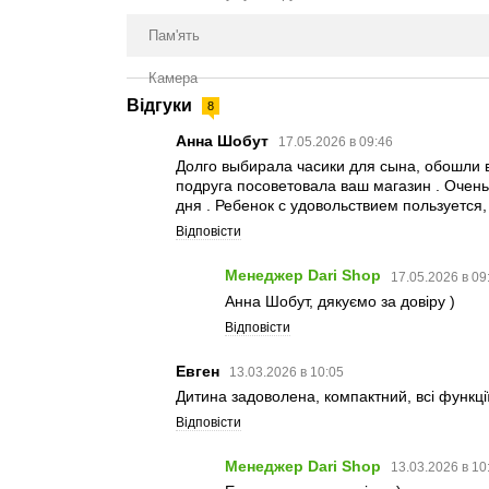
Пам'ять
Камера
Відгуки
8
Анна Шобут
17.05.2026 в 09:46
Долго выбирала часики для сына, обошли в
подруга посоветовала ваш магазин . Очень
дня . Ребенок с удовольствием пользуется
Відповісти
Менеджер Dari Shop
17.05.2026 в 09
Анна Шобут, дякуємо за довіру )
Відповісти
Евген
13.03.2026 в 10:05
Дитина задоволена, компактний, всі функц
Відповісти
Менеджер Dari Shop
13.03.2026 в 10