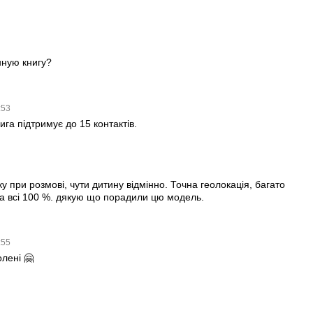
ную книгу?
:53
га підтримує до 15 контактів.
у при розмові, чути дитину відмінно. Точна геолокація, багато
а всі 100 %. дякую що порадили цю модель.
:55
лені 🤗