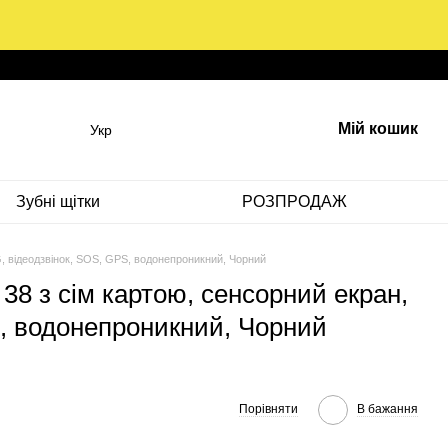
Мій кошик
Укр
Зубні щітки
РОЗПРОДАЖ
G, відеодзвінок, SOS, GPS, водонепроникний, Чорний
38 з сім картою, сенсорний екран,
S, водонепроникний, Чорний
Порівняти
В бажання