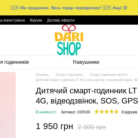
🇺🇦 Ми працюємо. Весь товар перевіряємо! 🇺🇦 Акції 😍
да користувача
Відгуки
Договір оферти
ля годинників
Навушники
Головна
Смарт годинники
Смарт годинники дитячі
Дитячий смарт-годинник LT 38 з сім картою, сенсорний екран, 4
Дитячий смарт-годинник LT 
4G, відеодзвінок, SOS, GP
В наявності
Артикул: 100539
8 відгуків
1 950 грн
2 300 грн