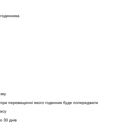
 годинника
зку
 при перевищенні якого годинник буде попереджати
часу
о 30 днів