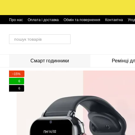
Перейти до основного контенту
Про нас
Оплата і доставка
Обмін та повернення
Контактна
Уго
Смарт годинники
Ремінці д
−15%
6
6